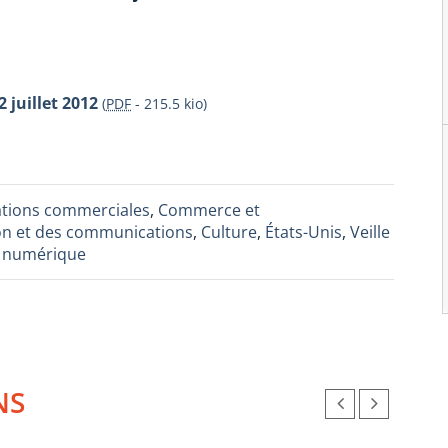
2 juillet 2012
(
PDF
-
215.5 kio
)
iations commerciales
,
Commerce et
ion et des communications
,
Culture
,
États-Unis
,
Veille
ce numérique
NS