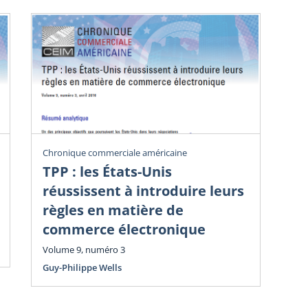
Chronique commerciale américaine
Chr
TPP : les États-Unis
Dé
réussissent à introduire leurs
i
règles en matière de
Vol
commerce électronique
Guy
Volume 9, numéro 3
Guy-Philippe Wells