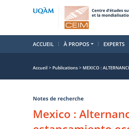
ACCUEIL
À PROPOS
EXPERTS
>
>
Accueil
Publications
MEXICO : ALTERNANC
Notes de recherche
Mexico : Alternanc
estancamiento ec