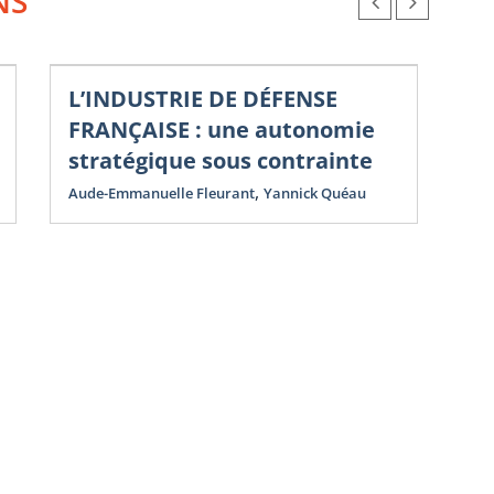
NS
L’INDUSTRIE DE DÉFENSE
Nou
Co
FRANÇAISE : une autonomie
N
stratégique sous contrainte
D
,
Aude-Emmanuelle Fleurant
Yannick Quéau
St
Yan