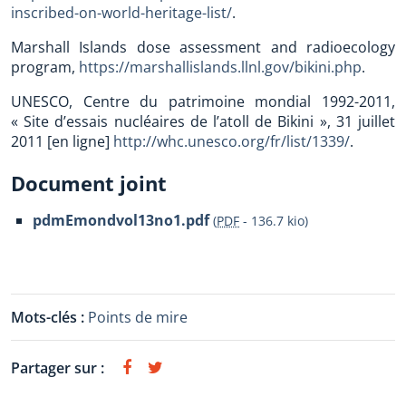
inscribed-on-world-heritage-list/
.
Marshall Islands dose assessment and radioecology
program,
https://marshallislands.llnl.gov/bikini.php
.
UNESCO, Centre du patrimoine mondial 1992-2011,
« Site d’essais nucléaires de l’atoll de Bikini », 31 juillet
2011 [en ligne]
http://whc.unesco.org/fr/list/1339/
.
Document joint
pdmEmondvol13no1.pdf
(
PDF
-
136.7 kio
)
Mots-clés :
Points de mire
Partager sur :