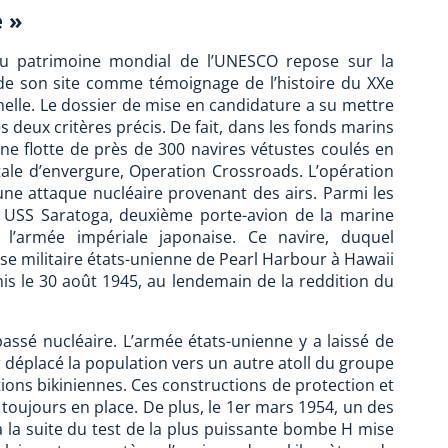
e »
te du patrimoine mondial de l’UNESCO repose sur la
e son site comme témoignage de l’histoire du XXe
nnelle. Le dossier de mise en candidature a su mettre
s deux critères précis. De fait, dans les fonds marins
une flotte de près de 300 navires vétustes coulés en
ale d’envergure, Operation Crossroads. L’opération
 une attaque nucléaire provenant des airs. Parmi les
 USS Saratoga, deuxième porte-avion de la marine
 l’armée impériale japonaise. Ce navire, duquel
se militaire états-unienne de Pearl Harbour à Hawaii
nis le 30 août 1945, au lendemain de la reddition du
passé nucléaire. L’armée états-unienne y a laissé de
déplacé la population vers un autre atoll du groupe
ions bikiniennes. Ces constructions de protection et
toujours en place. De plus, le 1er mars 1954, un des
à la suite du test de la plus puissante bombe H mise