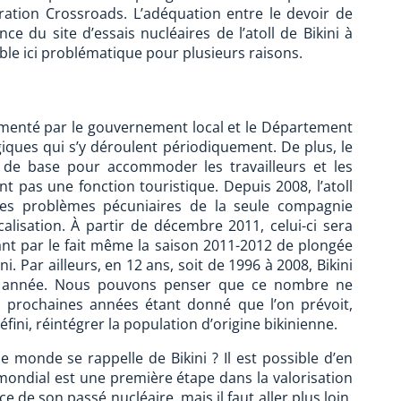
ation Crossroads. L’adéquation entre le devoir de
e du site d’essais nucléaires de l’atoll de Bikini à
ble ici problématique pour plusieurs raisons.
glementé par le gouvernement local et le Département
giques qui s’y déroulent périodiquement. De plus, le
 de base pour accommoder les travailleurs et les
t pas une fonction touristique. Depuis 2008, l’atoll
des problèmes pécuniaires de la seule compagnie
calisation. À partir de décembre 2011, celui-ci sera
ant par le fait même la saison 2011-2012 de plongée
. Par ailleurs, en 12 ans, soit de 1996 à 2008, Bikini
ar année. Nous pouvons penser que ce nombre ne
 prochaines années étant donné que l’on prévoit,
ini, réintégrer la population d’origine bikinienne.
 le monde se rappelle de Bikini ? Il est possible d’en
 mondial est une première étape dans la valorisation
ce de son passé nucléaire, mais il faut aller plus loin.