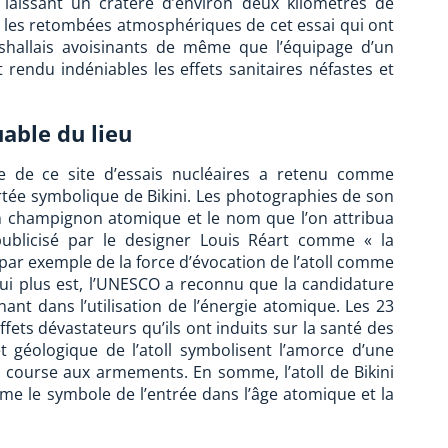
, laissant un cratère d’environ deux kilomètres de
, les retombées atmosphériques de cet essai qui ont
shallais avoisinants de même que l’équipage d’un
rendu indéniables les effets sanitaires néfastes et
able du lieu
re de ce site d’essais nucléaires a retenu comme
ortée symbolique de Bikini. Les photographies de son
un champignon atomique et le nom que l’on attribua
publicisé par le designer Louis Réart comme « la
r exemple de la force d’évocation de l’atoll comme
Qui plus est, l’UNESCO a reconnu que la candidature
ant dans l’utilisation de l’énergie atomique. Les 23
ffets dévastateurs qu’ils ont induits sur la santé des
et géologique de l’atoll symbolisent l’amorce d’une
la course aux armements. En somme, l’atoll de Bikini
e le symbole de l’entrée dans l’âge atomique et la