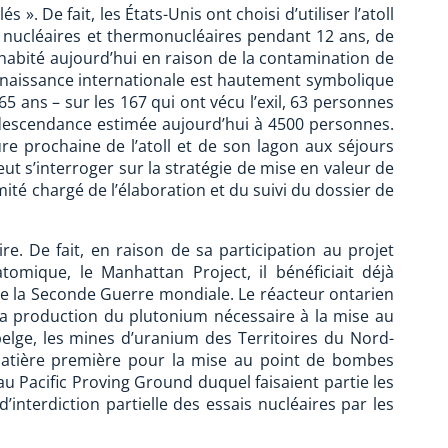
. De fait, les États-Unis ont choisi d’utiliser l’atoll
ucléaires et thermonucléaires pendant 12 ans, de
inhabité aujourd’hui en raison de la contamination de
nnaissance internationale est hautement symbolique
65 ans – sur les 167 qui ont vécu l’exil, 63 personnes
 descendance estimée aujourd’hui à 4500 personnes.
e prochaine de l’atoll et de son lagon aux séjours
ut s’interroger sur la stratégie de mise en valeur de
omité chargé de l’élaboration et du suivi du dossier de
re. De fait, en raison de sa participation au projet
omique, le Manhattan Project, il bénéficiait déjà
n de la Seconde Guerre mondiale. Le réacteur ontarien
s la production du plutonium nécessaire à la mise au
belge, les mines d’uranium des Territoires du Nord-
atière première pour la mise au point de bombes
u Pacific Proving Ground duquel faisaient partie les
d’interdiction partielle des essais nucléaires par les