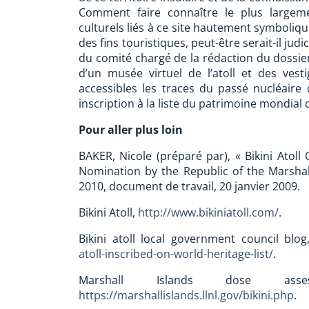
Comment faire connaître le plus largemen
culturels liés à ce site hautement symboliqu
des fins touristiques, peut-être serait-il j
du comité chargé de la rédaction du dossie
d’un musée virtuel de l’atoll et des ves
accessibles les traces du passé nucléaire d
inscription à la liste du patrimoine mondial
Pour aller plus loin
BAKER, Nicole (préparé par), « Bikini Atoll
Nomination by the Republic of the Marshall
2010, document de travail, 20 janvier 2009.
Bikini Atoll,
http://www.bikiniatoll.com/
.
Bikini atoll local government council blo
atoll-inscribed-on-world-heritage-list/
.
Marshall Islands dose asse
https://marshallislands.llnl.gov/bikini.php
.