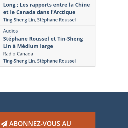
Long ; Les rapports entre la Chine
rages
Articles scientifiq
ssion Paris. Les
Numéro spé
et le Canada dans l’Arctique
mbassadeurs du Canada en
Journal : T
Ting-Sheng Lin
,
Stéphane Roussel
ance et le triangle Ottawa-
Part II
Audios
ébec-Paris
Geneviève King-R
Stéphane Roussel et Tin-Sheng
François Payette
,
g Donaghy
Stéphane Roussel
Lin à Médium large
Smith
Radio-Canada
Ting-Sheng Lin
,
Stéphane Roussel
ABONNEZ-VOUS AU