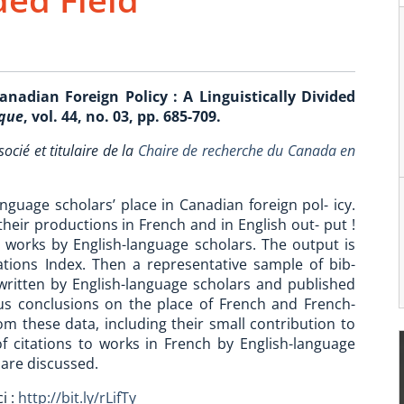
Canadian Foreign Policy : A Linguistically Divided
ique
, vol. 44, no. 03, pp. 685-709.
cié et titulaire de la
Chaire de recherche du Canada en
nguage scholars’ place in Canadian foreign pol- icy.
eir productions in French and in English out- put !
n works by English-language scholars. The output is
tions Index. Then a representative sample of bib-
written by English-language scholars and published
us conclusions on the place of French and French-
om these data, including their small contribution to
f citations to works in French by English-language
s are discussed.
i :
http://bit.ly/rLifTy