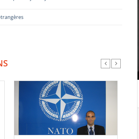
étrangères
NS