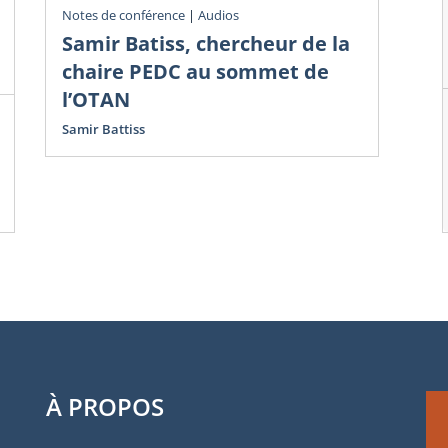
Notes de conférence
|
Audios
Ouv
Samir Batiss, chercheur de la
Mi
chaire PEDC au sommet de
a
l’OTAN
Fr
Qu
Samir Battiss
Gre
À PROPOS