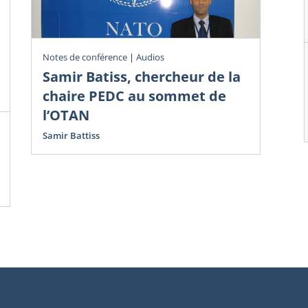
Notes de conférence
|
Audios
Ouv
Samir Batiss, chercheur de la
Mi
chaire PEDC au sommet de
a
l’OTAN
Fr
Qu
Samir Battiss
Gre