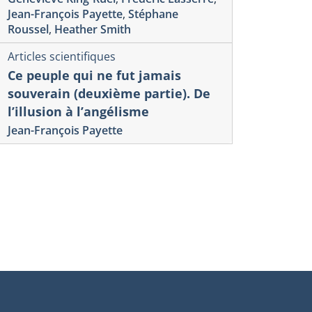
Jean-François Payette
,
Stéphane
Roussel
,
Heather Smith
Articles scientifiques
rages
Articles scientifiq
Ce peuple qui ne fut jamais
ssion Paris. Les
Numéro spé
souverain (deuxième partie). De
mbassadeurs du Canada en
Journal : T
l’illusion à l’angélisme
ance et le triangle Ottawa-
Part II
Jean-François Payette
ébec-Paris
Geneviève King-R
François Payette
,
g Donaghy
Stéphane Roussel
Smith