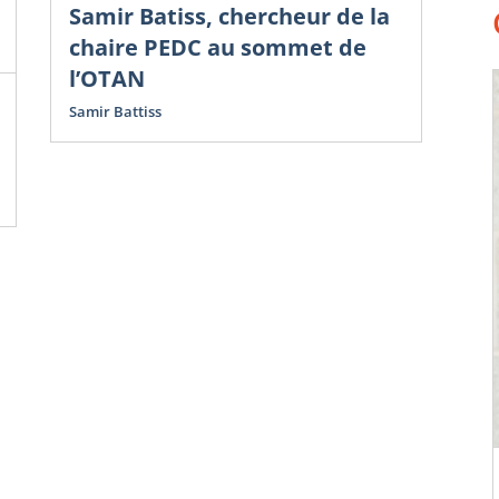
Samir Batiss, chercheur de la
Mi
chaire PEDC au sommet de
a
l’OTAN
Fr
Qu
Samir Battiss
Gre