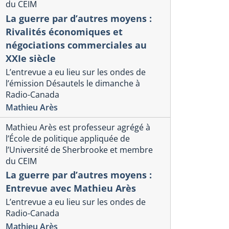
du CEIM
La guerre par d’autres moyens :
Rivalités économiques et
négociations commerciales au
XXIe siècle
L’entrevue a eu lieu sur les ondes de
l’émission Désautels le dimanche à
Radio-Canada
Mathieu Arès
onique commerciale américaine
Chronique commer
bat d’experts sur les
Le Partena
Mathieu Arès est professeur agrégé à
l’École de politique appliquée de
mpacts économiques du TPP
adopté en 
l’Université de Sherbrooke et membre
ume 9, numéro 2
Volume 9, numér
du CEIM
-Philippe Wells
Guy-Philippe Wel
La guerre par d’autres moyens :
Entrevue avec Mathieu Arès
L’entrevue a eu lieu sur les ondes de
Radio-Canada
Mathieu Arès