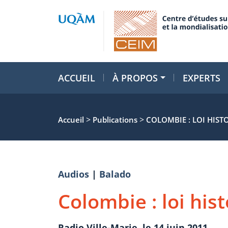
ACCUEIL
À PROPOS
EXPERTS
>
>
Accueil
Publications
COLOMBIE : LOI HIST
Audios
|
Balado
Colombie : loi his
Radio Ville-Marie, le 14 juin 2011