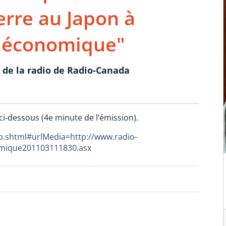
rre au Japon à
e économique"
 de la radio de Radio-Canada
 ci-dessous (4e minute de l’émission).
p.shtml#urlMedia=http://www.radio-
omique201103111830.asx