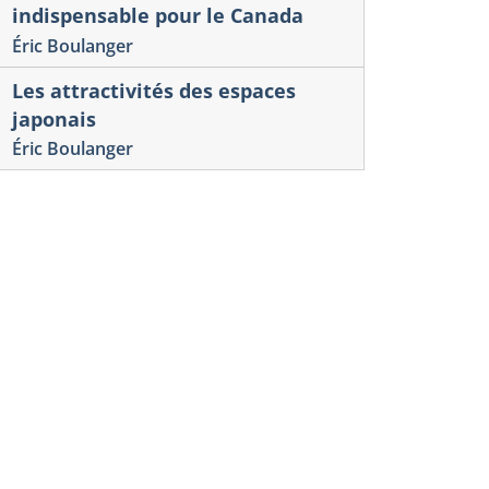
indispensable pour le Canada
Éric Boulanger
Les attractivités des espaces
japonais
Éric Boulanger
ue Interventions économiques
Veille internation
numérique
nderstanding Trade
INDUSTRIE
nkages and Trade
ET ENJEUX
sconnects
Numéro 61-Rapport
éro 75, 2026.
Antonios Vlassis