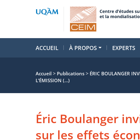
ACCUEIL
À PROPOS
EXPERTS
>
>
Accueil
Publications
ÉRIC BOULANGER INV
L’ÉMISSION (…)
Éric Boulanger inv
sur les effets éc