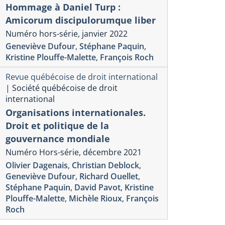
Hommage à Daniel Turp :
Amicorum discipulorumque liber
Numéro hors-série, janvier 2022
Geneviève Dufour
,
Stéphane Paquin
,
Kristine Plouffe-Malette
,
François Roch
Revue québécoise de droit international
|
Société québécoise de droit
ue Interventions économiques
Veille internation
international
numérique
nderstanding Trade
INDUSTRIE
Organisations internationales.
nkages and Trade
ET ENJEUX
Droit et politique de la
sconnects
gouvernance mondiale
Numéro 61-Rapport
éro 75, 2026.
Numéro Hors-série, décembre 2021
Antonios Vlassis
Olivier Dagenais
,
Christian Deblock
,
Geneviève Dufour
,
Richard Ouellet
,
Stéphane Paquin
,
David Pavot
,
Kristine
Plouffe-Malette
,
Michèle Rioux
,
François
Roch