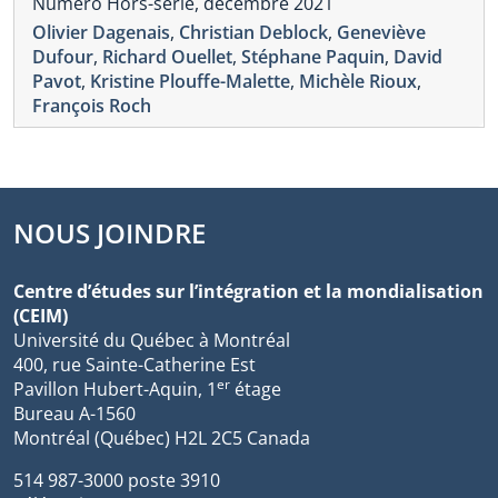
Numéro Hors-série, décembre 2021
Olivier Dagenais
,
Christian Deblock
,
Geneviève
Dufour
,
Richard Ouellet
,
Stéphane Paquin
,
David
Pavot
,
Kristine Plouffe-Malette
,
Michèle Rioux
,
François Roch
NOUS JOINDRE
Centre d’études sur l’intégration et la mondialisation
(CEIM)
Université du Québec à Montréal
400, rue Sainte-Catherine Est
er
Pavillon Hubert-Aquin, 1
étage
Bureau A-1560
Montréal (Québec) H2L 2C5 Canada
514 987-3000 poste 3910