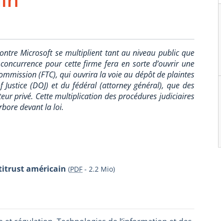
ontre Microsoft se multiplient tant au niveau public que
a concurrence pour cette firme fera en sorte d’ouvrir une
mmission (FTC), qui ouvrira la voie au dépôt de plaintes
 Justice (DOJ) et du fédéral (attorney général), que des
teur privé. Cette multiplication des procédures judiciaires
rbore devant la loi.
ntitrust américain
(
PDF
-
2.2 Mio
)