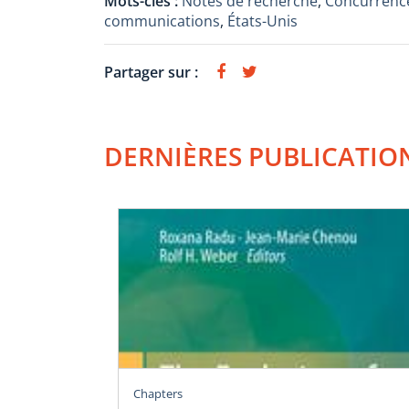
Mots-clés :
Notes de recherche
,
Concurrence
communications
,
États-Unis
Partager sur :
DERNIÈRES PUBLICATIO
Chapters