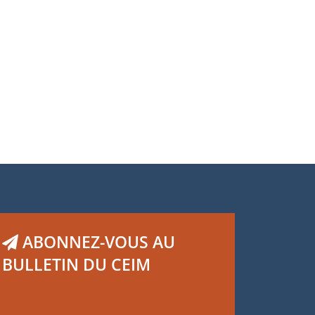
uvernance d’Internet :
mergence de nouveaux
ivages
ume 2, numéro 2.
,
,
vier Dagenais
Guillaume Murphy
Thomas
rticati
ABONNEZ-VOUS AU
BULLETIN DU CEIM