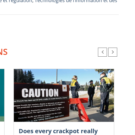
 et régulation
,
Technologies de l’information et des
NS
Does every crackpot really
Chr