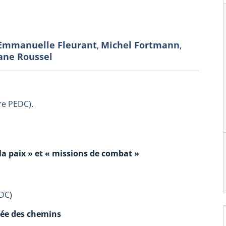
Emmanuelle Fleurant
Michel Fortmann
,
,
ane Roussel
re PEDC)
.
la paix » et « missions de combat »
EDC
)
isée des chemins