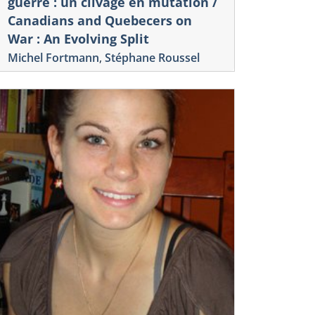
guerre : un clivage en mutation /
Canadians and Quebecers on
War : An Evolving Split
Michel Fortmann
,
Stéphane Roussel