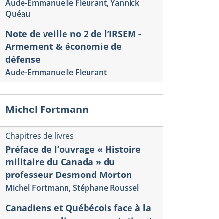
Aude-Emmanuelle Fleurant
,
Yannick
Quéau
Note de veille no 2 de l’IRSEM -
Armement & économie de
défense
Aude-Emmanuelle Fleurant
Michel Fortmann
rages
Articles scientifiq
ssion Paris. Les
Numéro spé
mbassadeurs du Canada en
Journal : T
Chapitres de livres
ance et le triangle Ottawa-
Part II
Préface de l’ouvrage « Histoire
militaire du Canada » du
ébec-Paris
Geneviève King-R
professeur Desmond Morton
François Payette
,
g Donaghy
Stéphane Roussel
Smith
Michel Fortmann
,
Stéphane Roussel
Canadiens et Québécois face à la