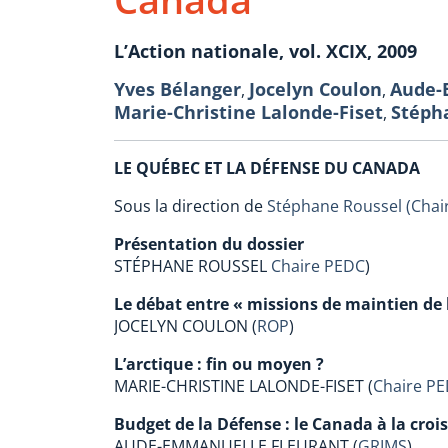
L’Action nationale, vol. XCIX, 2009
Yves Bélanger
Jocelyn Coulon
Aude-
,
,
Marie-Christine Lalonde-Fiset
Stéph
,
LE QUÉBEC ET LA DÉFENSE DU CANADA
Sous la direction de
Stéphane Roussel (Chai
Présentation du dossier
STÉPHANE ROUSSEL
Chaire PEDC
)
Le débat entre « missions de maintien de 
JOCELYN COULON (
ROP
)
L’arctique : fin ou moyen ?
MARIE-CHRISTINE LALONDE-FISET (
Chaire P
Budget de la Défense : le Canada à la cro
AUDE-EMMANUELLE FLEURANT (
GRIMS
)