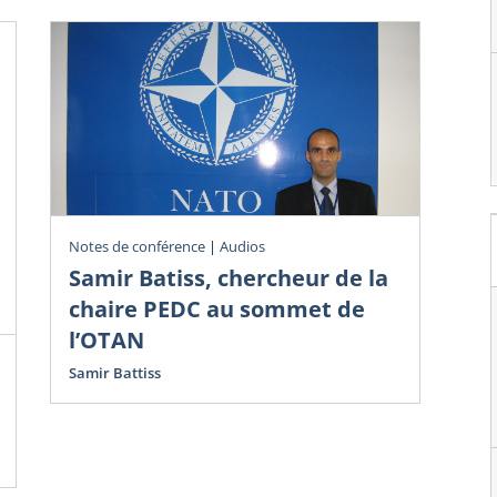
Notes de conférence
|
Audios
Ouv
Samir Batiss, chercheur de la
Mi
chaire PEDC au sommet de
a
l’OTAN
Fr
Qu
Samir Battiss
Gre