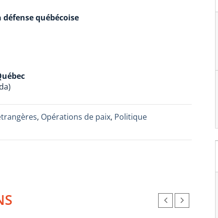
a défense québécoise
 Québec
da)
étrangères
,
Opérations de paix
,
Politique
NS