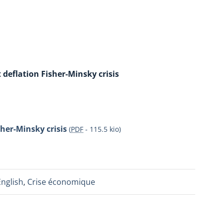
 deflation Fisher-Minsky crisis
sher-Minsky crisis
(
PDF
-
115.5 kio
)
English
,
Crise économique