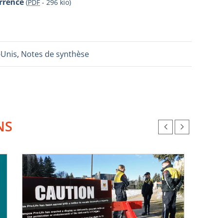
urrence
(
PDF
-
296 kio
)
-Unis
,
Notes de synthèse
NS