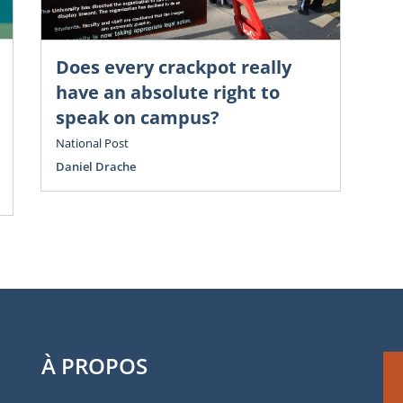
Does every crackpot really
Chr
Go
have an absolute right to
é
speak on campus?
cl
National Post
Vol
Daniel Drache
Oli
Sco
À PROPOS