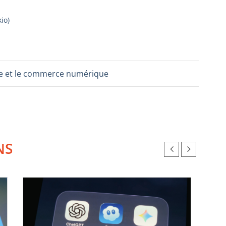
kio
)
ture et le commerce numérique
NS