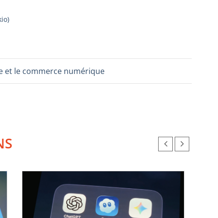
kio
)
ture et le commerce numérique
NS