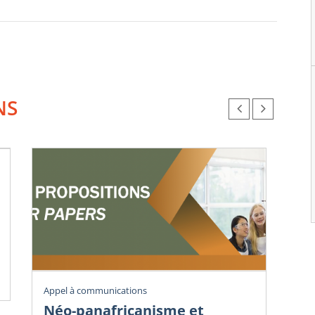
NS
Vig
Appel à communications
Éc
Néo-panafricanisme et