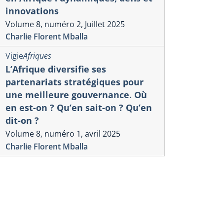
innovations
Volume 8, numéro 2, Juillet 2025
Charlie Florent Mballa
Vigie
Afriques
L’Afrique diversifie ses
partenariats stratégiques pour
une meilleure gouvernance. Où
en est-on ? Qu’en sait-on ? Qu’en
dit-on ?
Volume 8, numéro 1, avril 2025
Charlie Florent Mballa
Vigie
Afriques
ie
Afriques
L’Afrique d
onomie politique de la