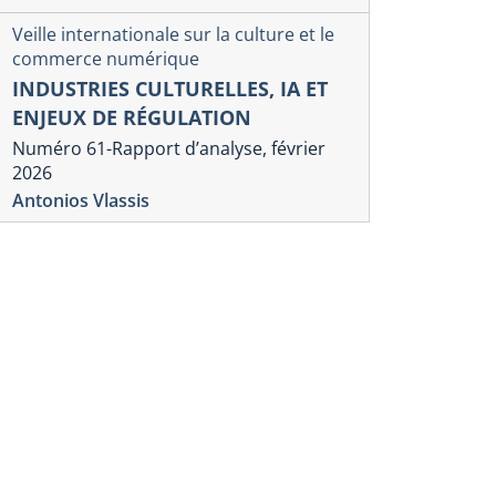
Veille internationale sur la culture et le
commerce numérique
INDUSTRIES CULTURELLES, IA ET
ENJEUX DE RÉGULATION
Numéro 61-Rapport d’analyse, février
2026
Antonios Vlassis
lle internationale sur la culture et le commerce
Veille internation
érique
numérique
LATEFORMES NUMÉRIQUES,
DES PLAT
NJEUX DE RÉGLEMENTATION
NUMÉRIQU