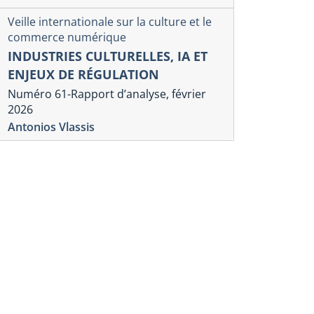
Veille internationale sur la culture et le
commerce numérique
INDUSTRIES CULTURELLES, IA ET
ENJEUX DE RÉGULATION
Numéro 61-Rapport d’analyse, février
2026
Antonios Vlassis
lle internationale sur la culture et le commerce
Veille internation
érique
numérique