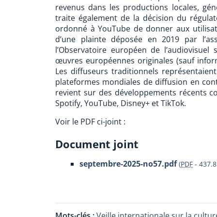
revenus dans les productions locales, gén
traite également de la décision du régula
ordonné à YouTube de donner aux utilisat
d’une plainte déposée en 2019 par l’as
l’Observatoire européen de l’audiovisuel
œuvres européennes originales (sauf informa
Les diffuseurs traditionnels représentaien
plateformes mondiales de diffusion en conti
revient sur des développements récents 
Spotify, YouTube, Disney+ et TikTok.
Voir le PDF ci-joint :
Document joint
septembre-2025-no57.pdf
(
PDF
-
437.8
Mots-clés :
Veille internationale sur la cul