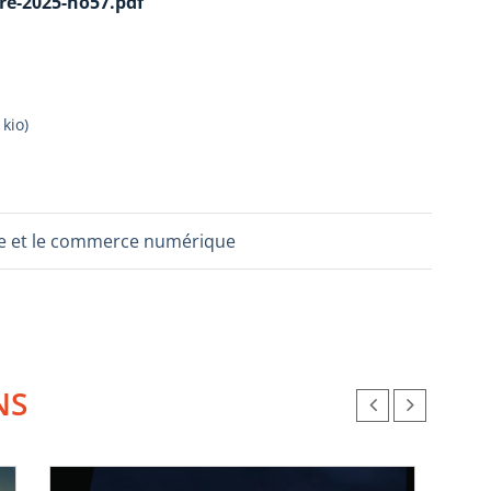
e-2025-no57.pdf
 kio
)
ture et le commerce numérique
NS