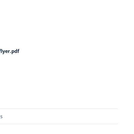
flyer.pdf
es