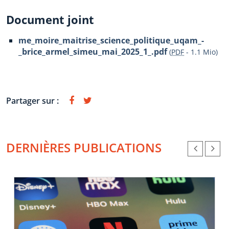
Document joint
me_moire_maitrise_science_politique_uqam_-
_brice_armel_simeu_mai_2025_1_.pdf
(
PDF
-
1.1 Mio
)
Partager sur :
DERNIÈRES PUBLICATIONS