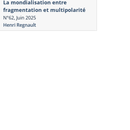
La mondialisation entre
fragmentation et multipolarité
N°62, Juin 2025
Henri Regnault
La crise
rise
CHRONIQU
rump et L’hégémonie
TRUMPOCÈ
éricaine : Résurrection du
mondialisa
énix ou Chant du Cygne ?
fragmenta
3, Novembre 2025
multipolar
ri Regnault