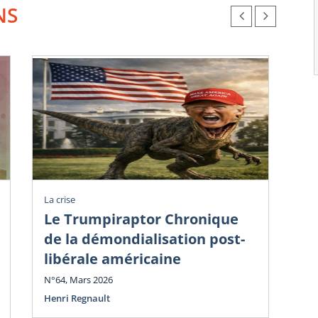
NS
La crise
La c
Le Trumpiraptor Chronique
T
de la démondialisation post-
Am
libérale américaine
Ph
N°64, Mars 2026
N°6
Henri Regnault
Hen