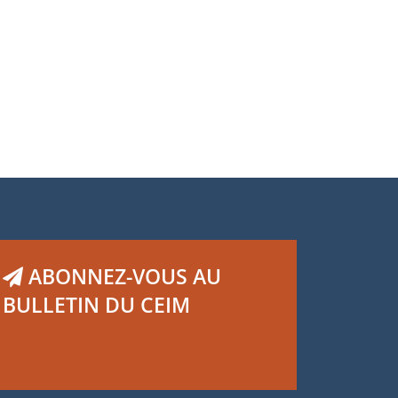
N°62, Juin 2025
Henri Regnault
ABONNEZ-VOUS AU
BULLETIN DU CEIM