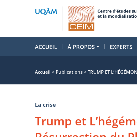
ACCUEIL
À PROPOS
EXPERTS
>
>
Accueil
Publications
TRUMP ET L’HÉGÉMON
La crise
Trump et L’hégém
Résurrection du P