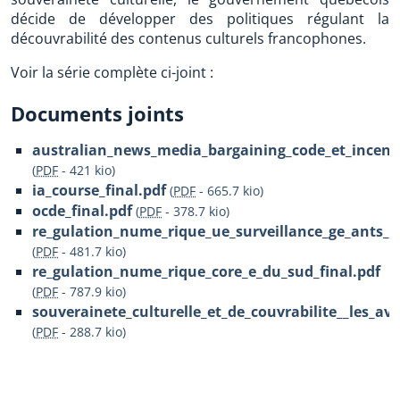
décide de développer des politiques régulant la
découvrabilité des contenus culturels francophones.
Voir la série complète ci-joint :
Documents joints
australian_news_media_bargaining_code_et_incenti
(
PDF
-
421 kio
)
ia_course_final.pdf
(
PDF
-
665.7 kio
)
ocde_final.pdf
(
PDF
-
378.7 kio
)
re_gulation_nume_rique_ue_surveillance_ge_ants_d
(
PDF
-
481.7 kio
)
re_gulation_nume_rique_core_e_du_sud_final.pdf
(
PDF
-
787.9 kio
)
souverainete_culturelle_et_de_couvrabilite__les_av
(
PDF
-
288.7 kio
)