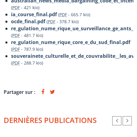
australian_news_media_bargaining_code_et_incenti
(
PDF
-
421 kio
)
ia_course_final.pdf
(
PDF
-
665.7 kio
)
ocde_final.pdf
(
PDF
-
378.7 kio
)
re_gulation_nume_rique_ue_surveillance_ge_ants_d
(
PDF
-
481.7 kio
)
re_gulation_nume_rique_core_e_du_sud_final.pdf
(
PDF
-
787.9 kio
)
souverainete_culturelle_et_de_couvrabilite__les_av
(
PDF
-
288.7 kio
)
Partager sur :
DERNIÈRES PUBLICATIONS