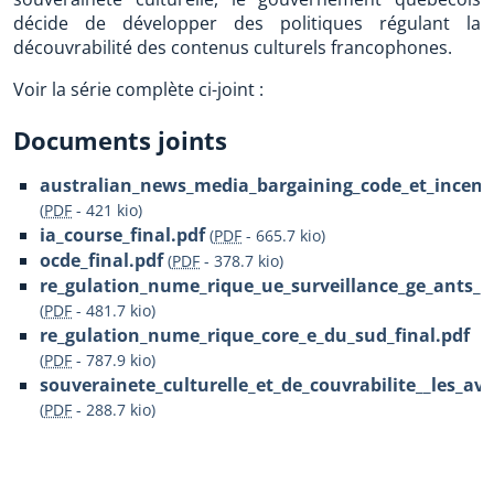
décide de développer des politiques régulant la
découvrabilité des contenus culturels francophones.
Voir la série complète ci-joint :
Documents joints
australian_news_media_bargaining_code_et_incenti
(
PDF
-
421 kio
)
ia_course_final.pdf
(
PDF
-
665.7 kio
)
ocde_final.pdf
(
PDF
-
378.7 kio
)
re_gulation_nume_rique_ue_surveillance_ge_ants_d
(
PDF
-
481.7 kio
)
re_gulation_nume_rique_core_e_du_sud_final.pdf
(
PDF
-
787.9 kio
)
souverainete_culturelle_et_de_couvrabilite__les_av
(
PDF
-
288.7 kio
)