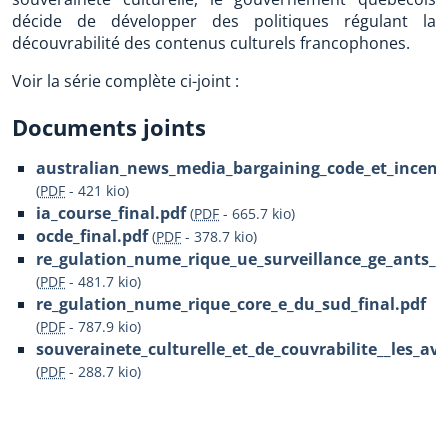
décide de développer des politiques régulant la
découvrabilité des contenus culturels francophones.
Voir la série complète ci-joint :
Documents joints
australian_news_media_bargaining_code_et_incenti
(
PDF
-
421 kio
)
ia_course_final.pdf
(
PDF
-
665.7 kio
)
ocde_final.pdf
(
PDF
-
378.7 kio
)
re_gulation_nume_rique_ue_surveillance_ge_ants_d
(
PDF
-
481.7 kio
)
re_gulation_nume_rique_core_e_du_sud_final.pdf
(
PDF
-
787.9 kio
)
souverainete_culturelle_et_de_couvrabilite__les_av
(
PDF
-
288.7 kio
)