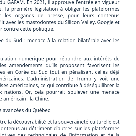
e du GAFAM. En 2021, il approuve l’entrée en vigueur
 la première législation à obliger les plateformes
oit les organes de presse, pour leurs contenus
flit avec les mastodontes du Silicon Valley. Google et
r contre cette politique.
 du Sud : menace à la relation bilatérale avec les
gulation numérique pour répondre aux intérêts de
les amendements qu’ils proposent favorisent les
ies en Corée du Sud tout en pénalisant celles déjà
éricaines. L’administration de Trump y voit une
ses américaines, ce qui contribue à déséquilibrer la
ux nations. Or, cela pourrait soulever une menace
e américain : la Chine.
les avancées du Québec
re la découvrabilité et la souveraineté culturelle est
contenus au détriment d’autres sur les plateformes
iptives des technologies de l’information et de la