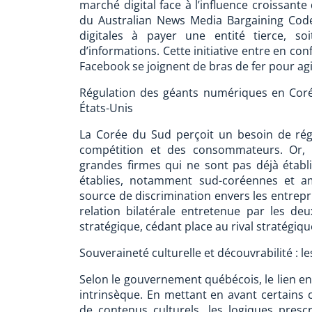
marché digital face à l’influence croissant
du Australian News Media Bargaining Code,
digitales à payer une entité tierce, s
d’informations. Cette initiative entre en con
Facebook se joignent de bras de fer pour agi
Régulation des géants numériques en Corée
États-Unis
La Corée du Sud perçoit un besoin de ré
compétition et des consommateurs. Or, 
grandes firmes qui ne sont pas déjà établ
établies, notamment sud-coréennes et am
source de discrimination envers les entrepri
relation bilatérale entretenue par les de
stratégique, cédant place au rival stratégiqu
Souveraineté culturelle et découvrabilité : 
Selon le gouvernement québécois, le lien ent
intrinsèque. En mettant en avant certains 
de contenus culturels, les logiques prescr