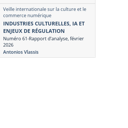
Veille internationale sur la culture et le
commerce numérique
INDUSTRIES CULTURELLES, IA ET
ENJEUX DE RÉGULATION
Numéro 61-Rapport d’analyse, février
2026
Antonios Vlassis
lle internationale sur la culture et le commerce
Veille internation
érique
numérique
LATEFORMES NUMÉRIQUES,
DES PLAT
NJEUX DE RÉGLEMENTATION
NUMÉRIQU