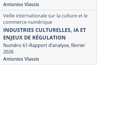
Antonios Vlassis
Veille internationale sur la culture et le
commerce numérique
INDUSTRIES CULTURELLES, IA ET
ENJEUX DE RÉGULATION
Numéro 61-Rapport d’analyse, février
2026
Antonios Vlassis
lle internationale sur la culture et le commerce
Veille internation
érique
numérique
LATEFORMES NUMÉRIQUES,
DES PLAT