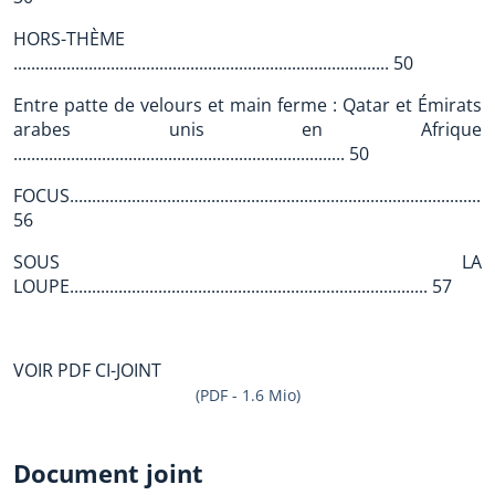
HORS-THÈME
..................................................................................... 50
Entre patte de velours et main ferme : Qatar et Émirats
arabes unis en Afrique
........................................................................... 50
FOCUS................................................................................................
56
SOUS LA
LOUPE................................................................................. 57
VOIR PDF CI-JOINT
(PDF - 1.6 Mio)
Document joint