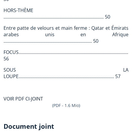
HORS-THÈME
..................................................................................... 50
Entre patte de velours et main ferme : Qatar et Émirats
arabes unis en Afrique
........................................................................... 50
FOCUS................................................................................................
56
SOUS LA
LOUPE................................................................................. 57
VOIR PDF CI-JOINT
(PDF - 1.6 Mio)
Document joint