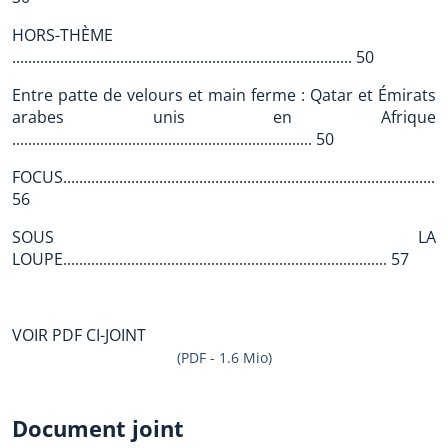
HORS-THÈME
..................................................................................... 50
Entre patte de velours et main ferme : Qatar et Émirats
arabes unis en Afrique
........................................................................... 50
FOCUS................................................................................................
56
SOUS LA
LOUPE................................................................................. 57
VOIR PDF CI-JOINT
(PDF - 1.6 Mio)
Document joint