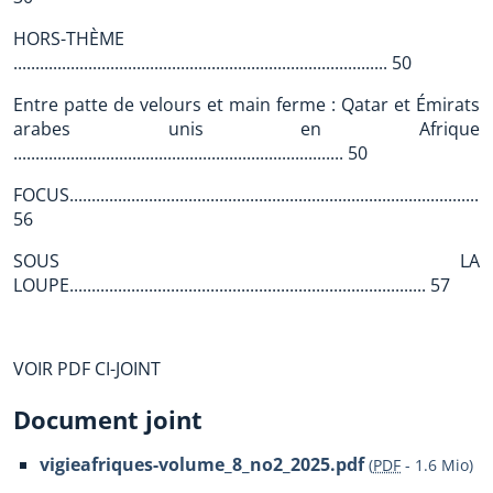
HORS-THÈME
..................................................................................... 50
Entre patte de velours et main ferme : Qatar et Émirats
arabes unis en Afrique
........................................................................... 50
FOCUS................................................................................................
56
SOUS LA
LOUPE................................................................................. 57
VOIR PDF CI-JOINT
Document joint
vigieafriques-volume_8_no2_2025.pdf
(
PDF
-
1.6 Mio
)