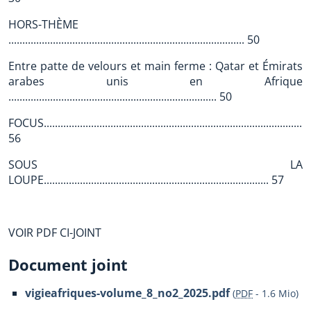
HORS-THÈME
..................................................................................... 50
Entre patte de velours et main ferme : Qatar et Émirats
arabes unis en Afrique
........................................................................... 50
FOCUS................................................................................................
56
SOUS LA
LOUPE................................................................................. 57
VOIR PDF CI-JOINT
Document joint
vigieafriques-volume_8_no2_2025.pdf
(
PDF
-
1.6 Mio
)