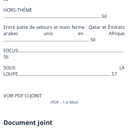
HORS-THÈME
..................................................................................... 50
Entre patte de velours et main ferme : Qatar et Émirats
arabes unis en Afrique
........................................................................... 50
FOCUS................................................................................................
56
SOUS LA
LOUPE................................................................................. 57
VOIR PDF CI-JOINT
(PDF - 1.6 Mio)
Document joint