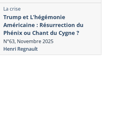
La crise
Trump et L’hégémonie
Américaine : Résurrection du
Phénix ou Chant du Cygne ?
N°63, Novembre 2025
Henri Regnault
La crise
rise
CHRONIQU
rump et L’hégémonie
TRUMPOCÈ
éricaine : Résurrection du
mondialisa
énix ou Chant du Cygne ?
fragmenta
3, Novembre 2025
multipolar
ri Regnault