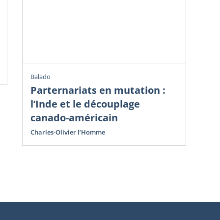
Ve
do
Avr
Cha
Balado
Parternariats en mutation :
l’Inde et le découplage
canado-américain
Charles-Olivier l’Homme