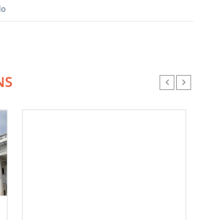
do
NS
Chr