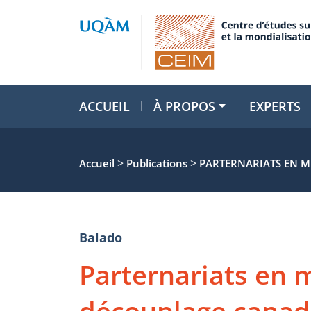
ACCUEIL
À PROPOS
EXPERTS
>
>
Accueil
Publications
PARTERNARIATS EN M
Balado
Parternariats en mu
découplage canad