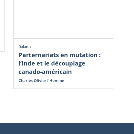
Ve
do
Avr
Cha
Balado
Parternariats en mutation :
l’Inde et le découplage
canado-américain
Charles-Olivier l’Homme