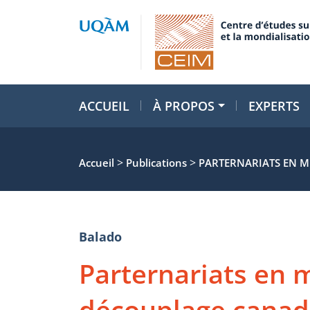
ACCUEIL
À PROPOS
EXPERTS
>
>
Accueil
Publications
PARTERNARIATS EN M
Balado
Parternariats en mu
découplage canad