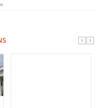
do
NS
Chr