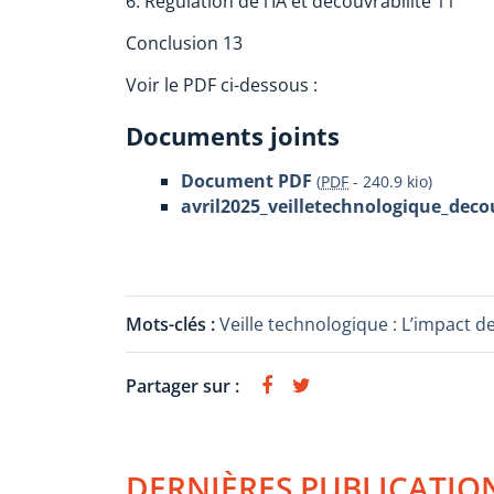
6. Régulation de l’IA et découvrabilité 11
Conclusion 13
Voir le PDF ci-dessous :
Documents joints
Document PDF
(
PDF
-
240.9 kio
)
avril2025_veilletechnologique_decou
Mots-clés :
Veille technologique : L’impact de
Partager sur :
DERNIÈRES PUBLICATIO