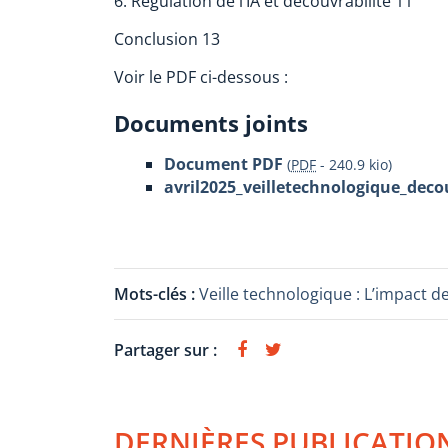
6. Régulation de l’IA et découvrabilité 11
Conclusion 13
Voir le PDF ci-dessous :
Documents joints
Document PDF
(
PDF
-
240.9 kio
)
avril2025_veilletechnologique_decou
Mots-clés :
Veille technologique : L’impact de
Partager sur :
DERNIÈRES PUBLICATIO