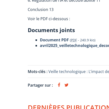
6. Régulation de l’IA et découvrabilité 11
Conclusion 13
Voir le PDF ci-dessous :
Documents joints
Document PDF
(
PDF
-
240.9 kio
)
avril2025_veilletechnologique_decou
Mots-clés :
Veille technologique : L’impact de
Partager sur :
DERNIÈRES PUBLICATIO