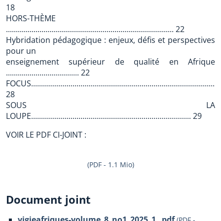
18
HORS-THÈME
..................................................................................... 22
Hybridation pédagogique : enjeux, défis et perspectives
pour un
enseignement supérieur de qualité en Afrique
..................................... 22
FOCUS................................................................................................
28
SOUS LA
LOUPE................................................................................. 29
VOIR LE PDF CI-JOINT :
(PDF - 1.1 Mio)
Document joint
vigieafriques-volume_8_no1_2025_1_.pdf
(
PDF
-