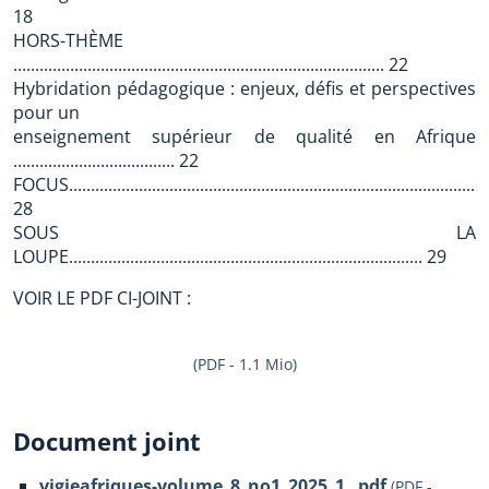
18
HORS-THÈME
..................................................................................... 22
Hybridation pédagogique : enjeux, défis et perspectives
pour un
enseignement supérieur de qualité en Afrique
..................................... 22
FOCUS................................................................................................
28
SOUS LA
LOUPE................................................................................. 29
VOIR LE PDF CI-JOINT :
(PDF - 1.1 Mio)
Document joint
vigieafriques-volume_8_no1_2025_1_.pdf
(
PDF
-