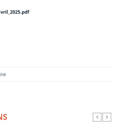
vril_2025.pdf
ine
NS