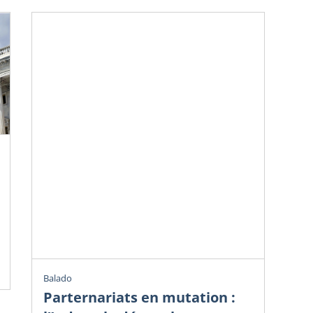
Chr
Ve
do
Avr
Cha
Balado
Parternariats en mutation :