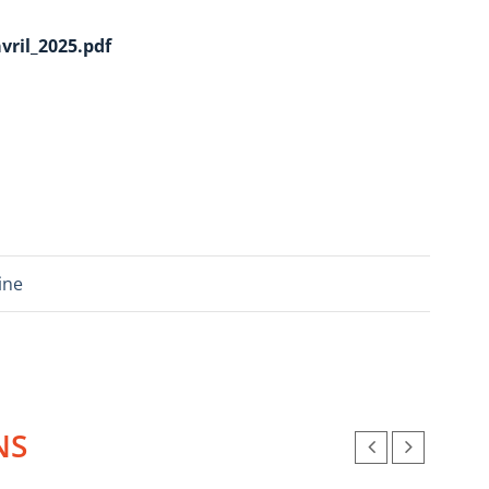
vril_2025.pdf
ine
NS