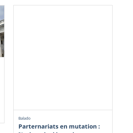
Chr
Ve
do
Avr
Cha
Balado
Parternariats en mutation :