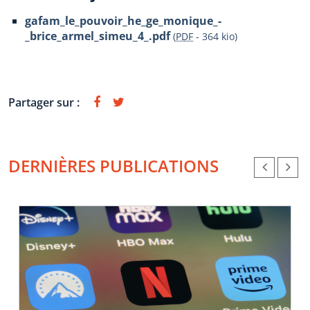
gafam_le_pouvoir_he_ge_monique_-
_brice_armel_simeu_4_.pdf
(
PDF
-
364 kio
)
Partager sur :
DERNIÈRES PUBLICATIONS