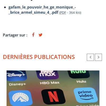
gafam_le_pouvoir_he_ge_monique_-
_brice_armel_simeu_4_.pdf
(
PDF
-
364 kio
)
Partager sur :
DERNIÈRES PUBLICATIONS